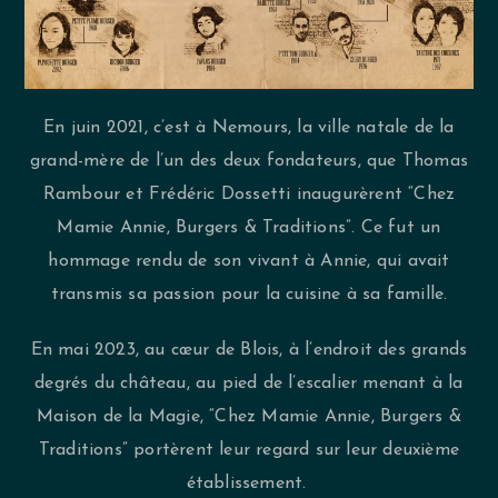
En juin 2021, c’est à Nemours, la ville natale de la
grand-mère de l’un des deux fondateurs, que Thomas
Rambour et Frédéric Dossetti inaugurèrent “Chez
Mamie Annie, Burgers & Traditions”. Ce fut un
hommage rendu de son vivant à Annie, qui avait
transmis sa passion pour la cuisine à sa famille.
En mai 2023, au cœur de Blois, à l’endroit des grands
degrés du château, au pied de l’escalier menant à la
Maison de la Magie, “Chez Mamie Annie, Burgers &
Traditions” portèrent leur regard sur leur deuxième
établissement.