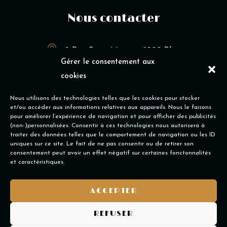
Nous contacter
2 Rue Saint-Martin, 41000 Blois
Gérer le consentement aux
09 79 11 83 72
cookies
resa.chezmamieannie@gmail.com
Nous utilisons des technologies telles que les cookies pour stocker
et/ou accéder aux informations relatives aux appareils. Nous le faisons
pour améliorer l’expérience de navigation et pour afficher des publicités
(non-)personnalisées. Consentir à ces technologies nous autorisera à
Nos horaires
traiter des données telles que le comportement de navigation ou les ID
uniques sur ce site. Le fait de ne pas consentir ou de retirer son
consentement peut avoir un effet négatif sur certaines fonctonnalités
et caractéristiques.
Tous les jours
:
11h30-14h30 / 18h30-22h30
ACCEPTER
REFUSER